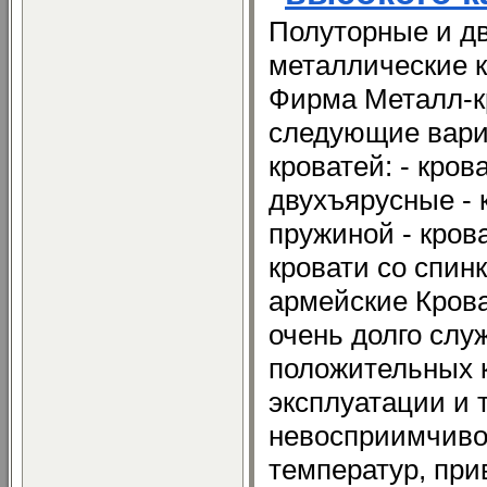
Полуторные и д
металлические к
Фирма Металл-к
следующие вари
кроватей: - кро
двухъярусные - 
пружиной - крова
кровати со спин
армейские Кров
очень долго слу
положительных к
эксплуатации и 
невосприимчиво
температур, пр