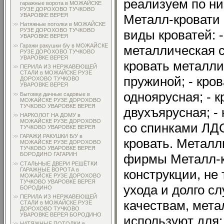
реализуем по н
гаражные ворота в МОЖАЙСКЕ
РУЗЕ ДОРОХОВО ТУЧКОВО
УВАРОВКЕ ВЕРЕЯ
Металл-кровати
Натяжные потолки в МОЖАЙСКЕ
РУЗЕ ДОРОХОВО ТУЧКОВО
виды кроватей: -
УВАРОВКЕ ВЕРЕЯ
Гаражи ракушки б/у в МОЖАЙСКЕ
металлическая с
РУЗЕ ДОРОХОВО ТУЧКОВО
УВАРОВКЕ ВЕРЕЯ
кровать металли
ПЕРИЛА ИЗ НЕРЖАВЕЮЩЕЙ
СТАЛИ в МОЖАЙСКЕ РУЗЕ
пружиной; - кро
ДОРОХОВО ТУЧКОВО
УВАРОВКЕ ВЕРЕЯ
одноярусная; - 
Бытовки дачные садовые в
МОЖАЙСКЕ РУЗЕ ДОРОХОВО
ТУЧКОВО УВАРОВКЕ ВЕРЕЯ
двухъярусная; -
НАРКОЛОГ НА ДОМУ в
МОЖАЙСКЕ РУЗЕ ДОРОХОВО
со спинками ЛДС
ТУЧКОВО УВАРОВКЕ ВЕРЕЯ
ГАРАЖИ РАКУШКИ Б/У в
кровать. Металл
МОЖАЙСКЕ РУЗЕ ДОРОХОВО
ТУЧКОВО УВАРОВКЕ ВЕРЕЯ
БОРОДИНО ГАГАРИН
фирмы Металл-к
СТАЛЬНЫЕ ДВЕРИ РЕШЁТКИ
ГАРАЖНЫЕ ВОРОТА в
конструкции, не
МОЖАЙСКЕ РУЗЕ ДОРОХОВО
ТУЧКОВО УВАРОВКЕ ВЕРЕЯ
ухода и долго сл
БОРОДИНО
ПЕРИЛА ИЗ НЕРЖАВЕЮЩЕЙ
качествам, мета
СТАЛИ в МОЖАЙСКЕ РУЗЕ
ДОРОХОВО ТУЧКОВО
УВАРОВКЕ ВЕРЕЯ БОРОДИНО
используют для:
НАТЯЖНЫЕ ПОТОЛКИ в