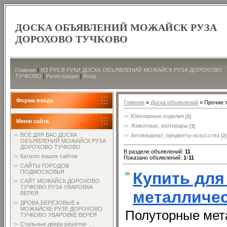
ДОСКА ОБЪЯВЛЕНИЙ МОЖАЙСК РУЗА
ДОРОХОВО ТУЧКОВО
Главная
|
ИЗ РУК В РУКИ ДОСКА ОБЪЯВЛЕНИЙ МОЖАЙСК РУЗА ДОРОХОВО
ТУЧКОВО
|
Регистрация
|
Вход
Форма входа
Главная
»
Доска объявлений
» Прочие 
Ювелирные изделия
[2]
Меню сайта
Животные, зоотовары
[3]
ВСЁ ДЛЯ ВАС ДОСКА
Антиквариат, предметы искусства
[2]
ОБЪЯВЛЕНИЙ МОЖАЙСК РУЗА
ДОРОХОВО ТУЧКОВО
В разделе объявлений
:
11
Каталог ваших сайтов
Показано объявлений
:
1-11
САЙТЫ ГОРОДОВ
ПОДМОСКОВЬЯ
Купить для
САЙТ МОЖАЙСК ДОРОХОВО
ТУЧКОВО РУЗА УВАРОВКА
металличес
ВЕРЕЯ
ДРОВА БЕРЁЗОВЫЕ в
МОЖАЙСКЕ РУЗЕ ДОРОХОВО
Полуторные мет
ТУЧКОВО УВАРОВКЕ ВЕРЕЯ
Стальные двери решётки