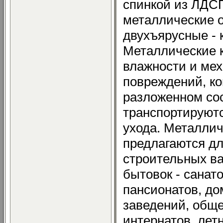
спинкой из ЛДСП
металлические 
двухъярусные - 
Металлические к
влажности и ме
повреждений, к
разложенном сос
транспортируютс
ухода. Металлич
предлагаются для
строительных ва
бытовок - санато
пансионатов, до
заведений, обще
интернатов, летн