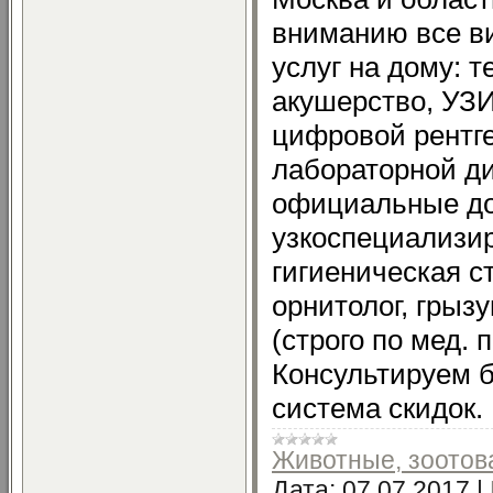
вниманию все в
услуг на дому: т
акушерство, УЗ
цифровой рентге
лабораторной ди
официальные до
узкоспециализи
гигиеническая ст
орнитолог, грыз
(строго по мед. 
Консультируем б
система скидок.
Животные, зоото
Дата:
07.07.2017
|