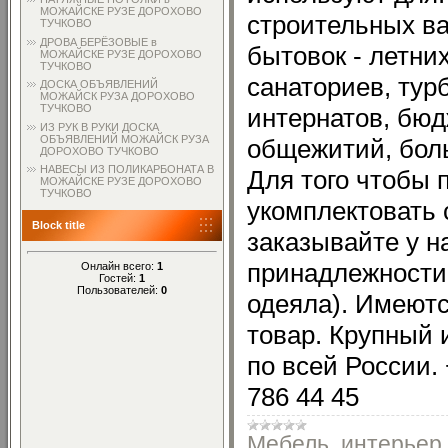
МОЖАЙСКЕ РУЗЕ ДОРОХОВО
строительных ва
ТУЧКОВО
ДРОВА БЕРЁЗОВЫЕ в
бытовок - летних
МОЖАЙСКЕ РУЗЕ ДОРОХОВО
ТУЧКОВО
санаториев, турб
ДОСКА ОБЪЯВЛЕНИЙ
МОЖАЙСК РУЗА ДОРОХОВО
ТУЧКОВО
интернатов, бюд
ИЗ РУК В РУКИ ДОСКА
ОБЪЯВЛЕНИЙ МОЖАЙСК РУЗА
общежитий, боль
ДОРОХОВО ТУЧКОВО
НАВЕСЫ ИЗ ПОЛИКАРБОНАТА В
Для того чтобы 
МОЖАЙСКЕ РУЗЕ ДОРОХОВО
ТУЧКОВО
укомплектовать 
Block title
заказывайте у н
принадлежности
Онлайн всего:
1
Гостей:
1
Пользователей:
0
одеяла). Имеютс
товар. Крупный 
по всей России. 
786 44 45
Мебель, интерьер